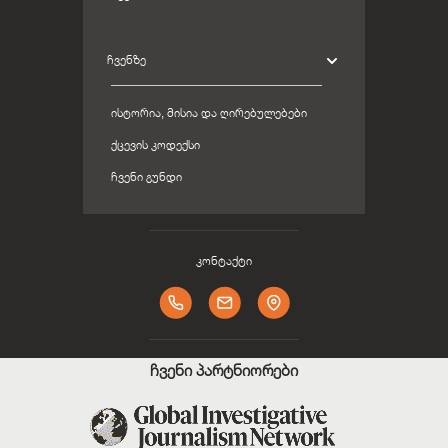
ᲩᲕᲔᲜᲖᲔ
ᲘᲡᲢᲝᲠᲘᲐ, ᲛᲘᲡᲘᲐ ᲓᲐ ᲦᲘᲠᲔᲑᲣᲚᲔᲑᲔᲑᲘ
ᲥᲪᲔᲕᲘᲡ ᲙᲝᲓᲔᲥᲡᲘ
ᲩᲕᲔᲜᲘ ᲒᲣᲜᲓᲘ
კონტაქტი
ჩვენი პარტნიორები