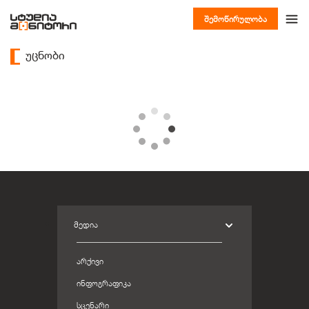
შემოწირულობა
უცნობი
ᲛᲔᲓᲘᲐ
ᲐᲠᲥᲘᲕᲘ
ᲘᲜᲤᲝᲒᲠᲐᲤᲘᲙᲐ
ᲡᲪᲔᲜᲐᲠᲘ