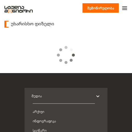
შემოწირულობა
უხარისხო დიზელი
ᲛᲔᲓᲘᲐ
ᲐᲠᲥᲘᲕᲘ
ᲘᲜᲤᲝᲒᲠᲐᲤᲘᲙᲐ
ᲡᲪᲔᲜᲐᲠᲘ