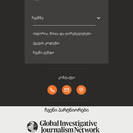
ᲩᲕᲔᲜᲖᲔ
ᲘᲡᲢᲝᲠᲘᲐ, ᲛᲘᲡᲘᲐ ᲓᲐ ᲦᲘᲠᲔᲑᲣᲚᲔᲑᲔᲑᲘ
ᲥᲪᲔᲕᲘᲡ ᲙᲝᲓᲔᲥᲡᲘ
ᲩᲕᲔᲜᲘ ᲒᲣᲜᲓᲘ
კონტაქტი
ჩვენი პარტნიორები