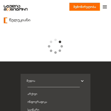
შემოწირულობა
წულუკიანი
ᲛᲔᲓᲘᲐ
ᲐᲠᲥᲘᲕᲘ
ᲘᲜᲤᲝᲒᲠᲐᲤᲘᲙᲐ
ᲡᲪᲔᲜᲐᲠᲘ