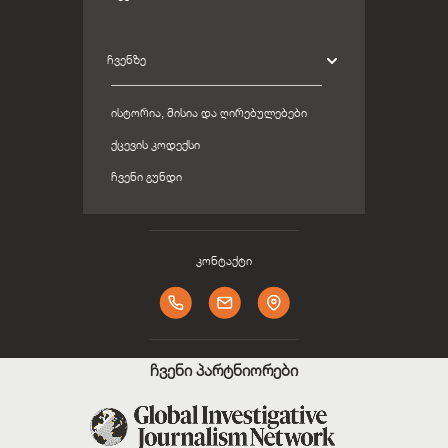
ᲩᲕᲔᲜᲖᲔ
ᲘᲡᲢᲝᲠᲘᲐ, ᲛᲘᲡᲘᲐ ᲓᲐ ᲦᲘᲠᲔᲑᲣᲚᲔᲑᲔᲑᲘ
ᲥᲪᲔᲕᲘᲡ ᲙᲝᲓᲔᲥᲡᲘ
ᲩᲕᲔᲜᲘ ᲒᲣᲜᲓᲘ
კონტაქტი
ჩვენი პარტნიორები