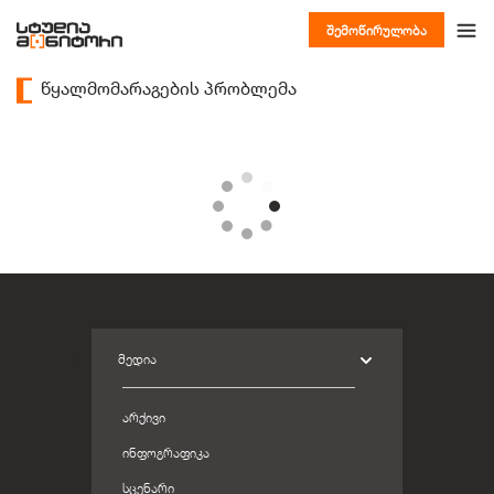
შემოწირულობა
წყალმომარაგების პრობლემა
ᲛᲔᲓᲘᲐ
ᲐᲠᲥᲘᲕᲘ
ᲘᲜᲤᲝᲒᲠᲐᲤᲘᲙᲐ
ᲡᲪᲔᲜᲐᲠᲘ