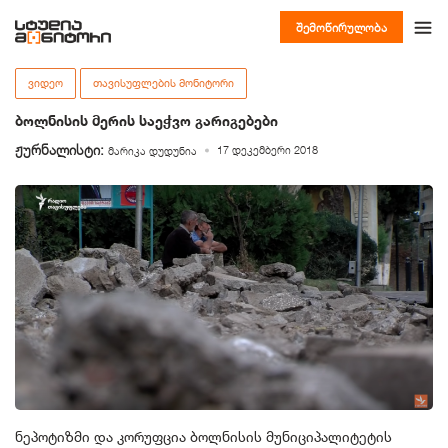
შემოწირულობა
ᲕᲘᲓᲔᲝ
ᲗᲐᲕᲘᲡᲣᲤᲚᲔᲑᲘᲡ ᲛᲝᲜᲘᲢᲝᲠᲘ
ბოლნისის მერის საეჭვო გარიგებები
ჟურნალისტი:
17 დეკემბერი 2018
მარიკა დუდუნია
ნეპოტიზმი და კორუფცია ბოლნისის მუნიციპალიტეტის