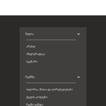
ᲛᲔᲓᲘᲐ
ᲐᲠᲥᲘᲕᲘ
ᲘᲜᲤᲝᲒᲠᲐᲤᲘᲙᲐ
ᲡᲪᲔᲜᲐᲠᲘ
ᲩᲕᲔᲜᲖᲔ
ᲘᲡᲢᲝᲠᲘᲐ, ᲛᲘᲡᲘᲐ ᲓᲐ ᲦᲘᲠᲔᲑᲣᲚᲔᲑᲔᲑᲘ
ᲥᲪᲔᲕᲘᲡ ᲙᲝᲓᲔᲥᲡᲘ
ᲩᲕᲔᲜᲘ ᲒᲣᲜᲓᲘ