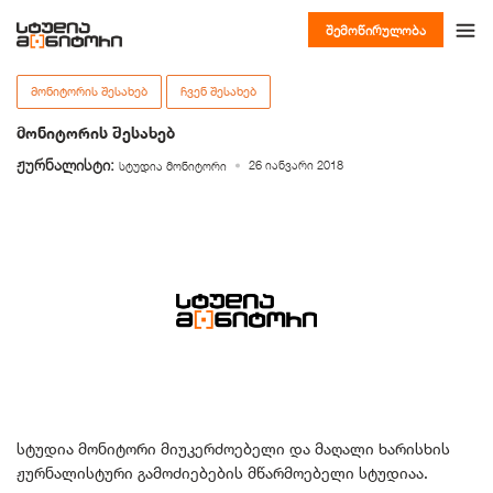
შემოწირულობა
ᲛᲝᲜᲘᲢᲝᲠᲘᲡ ᲨᲔᲡᲐᲮᲔᲑ
ᲩᲕᲔᲜ ᲨᲔᲡᲐᲮᲔᲑ
მონიტორის შესახებ
ჟურნალისტი:
26 იანვარი 2018
სტუდია მონიტორი
სტუდია მონიტორი მიუკერძოებელი და მაღალი ხარისხის
ჟურნალისტური გამოძიებების მწარმოებელი სტუდიაა.