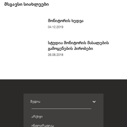
ᲛᲡᲒᲐᲕᲡᲘ ᲡᲘᲐᲮᲚᲔᲔᲑᲘ
მონიტორის ხედვა
04.12.2019
სტუდია მონიტორის მასალების
გამოყენების პირობები
26.06.2018
ᲛᲔᲓᲘᲐ
ᲐᲠᲥᲘᲕᲘ
ᲘᲜᲤᲝᲒᲠᲐᲤᲘᲙᲐ