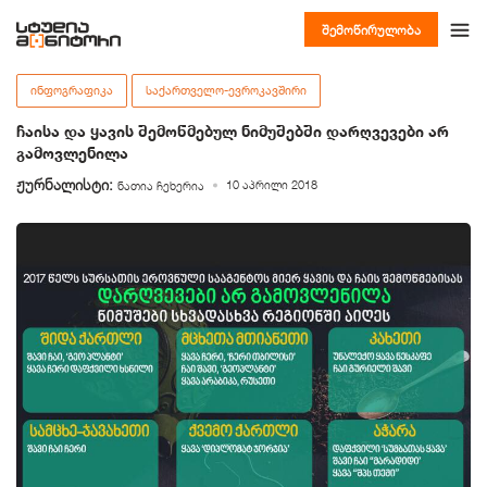
შემოწირულობა
ᲘᲜᲤᲝᲒᲠᲐᲤᲘᲙᲐ
ᲡᲐᲥᲐᲠᲗᲕᲔᲚᲝ-ᲔᲕᲠᲝᲙᲐᲕᲨᲘᲠᲘ
ჩაისა და ყავის შემოწმებულ ნიმუშებში დარღვევები არ
გამოვლენილა
ჟურნალისტი:
10 აპრილი 2018
ნათია ჩეხერია