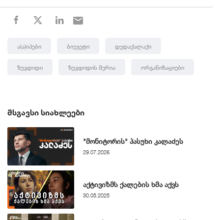
Ა(ა)იპები
Ბიუჯეტი
Დედაქალაქი
Ზუგდიდი
Ზუგდიდის Მერია
Ორგანიზაციები
ᲛᲡᲒᲐᲕᲡᲘ ᲡᲘᲐᲮᲚᲔᲔᲑᲘ
"მონიტორის" პასუხი კალაძეს
29.07.2026
აქტივიზმს ქალების ხმა აქვს
30.05.2025