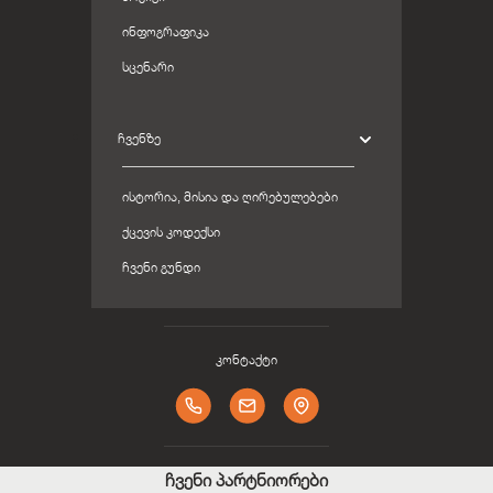
ᲘᲜᲤᲝᲒᲠᲐᲤᲘᲙᲐ
ᲡᲪᲔᲜᲐᲠᲘ
ᲩᲕᲔᲜᲖᲔ
ᲘᲡᲢᲝᲠᲘᲐ, ᲛᲘᲡᲘᲐ ᲓᲐ ᲦᲘᲠᲔᲑᲣᲚᲔᲑᲔᲑᲘ
ᲥᲪᲔᲕᲘᲡ ᲙᲝᲓᲔᲥᲡᲘ
ᲩᲕᲔᲜᲘ ᲒᲣᲜᲓᲘ
კონტაქტი
ჩვენი პარტნიორები