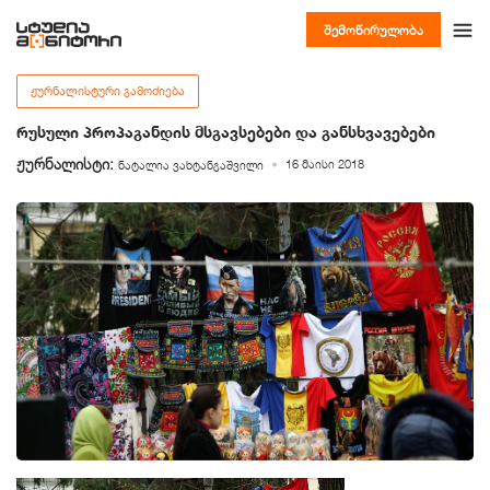
შემოწირულობა
ᲟᲣᲠᲜᲐᲚᲘᲡᲢᲣᲠᲘ ᲒᲐᲛᲝᲫᲘᲔᲑᲐ
რუსული პროპაგანდის მსგავსებები და განსხვავებები
ჟურნალისტი:
16 მაისი 2018
ნატალია ვახტანგაშვილი