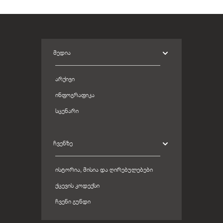
ᲛᲔᲓᲘᲐ
ᲐᲠᲥᲘᲕᲘ
ᲘᲜᲤᲝᲒᲠᲐᲤᲘᲙᲐ
ᲡᲪᲔᲜᲐᲠᲘ
ᲩᲕᲔᲜᲖᲔ
ᲘᲡᲢᲝᲠᲘᲐ, ᲛᲘᲡᲘᲐ ᲓᲐ ᲦᲘᲠᲔᲑᲣᲚᲔᲑᲔᲑᲘ
ᲥᲪᲔᲕᲘᲡ ᲙᲝᲓᲔᲥᲡᲘ
ᲩᲕᲔᲜᲘ ᲒᲣᲜᲓᲘ