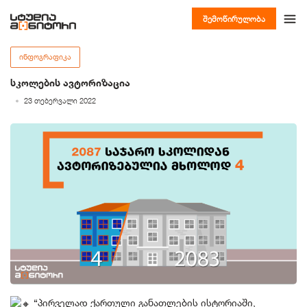
შემოწირულობა
ᲘᲜᲤᲝᲒᲠᲐᲤᲘᲙᲐ
სკოლების ავტორიზაცია
23 თებერვალი 2022
“პირველად ქართული განათლების ისტორიაში,