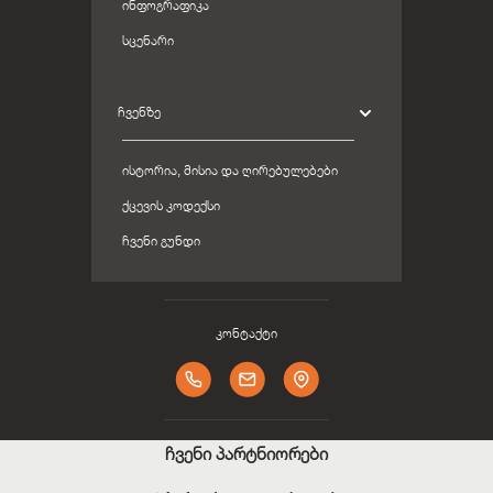
ᲘᲜᲤᲝᲒᲠᲐᲤᲘᲙᲐ
ᲡᲪᲔᲜᲐᲠᲘ
ᲩᲕᲔᲜᲖᲔ
ᲘᲡᲢᲝᲠᲘᲐ, ᲛᲘᲡᲘᲐ ᲓᲐ ᲦᲘᲠᲔᲑᲣᲚᲔᲑᲔᲑᲘ
ᲥᲪᲔᲕᲘᲡ ᲙᲝᲓᲔᲥᲡᲘ
ᲩᲕᲔᲜᲘ ᲒᲣᲜᲓᲘ
კონტაქტი
ჩვენი პარტნიორები