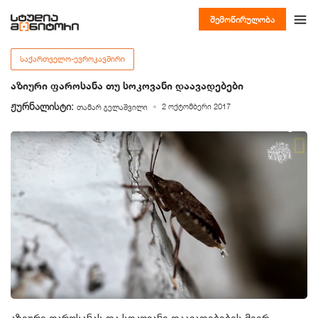
შემოწირულობა
ᲡᲐᲥᲐᲠᲗᲕᲔᲚᲝ-ᲔᲕᲠᲝᲙᲐᲕᲨᲘᲠᲘ
აზიური ფაროსანა თუ სოკოვანი დაავადებები
ჟურნალისტი:
2 ოქტომბერი 2017
თამარ გელაშვილი
აზიური ფაროსანას და სოკოვანი დაავადებების მიერ