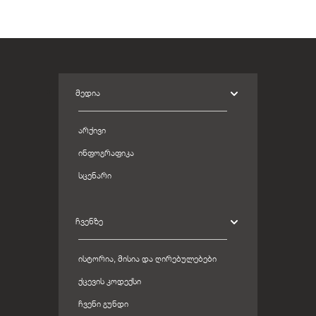
ᲛᲔᲓᲘᲐ
ᲐᲠᲥᲘᲕᲘ
ᲘᲜᲤᲝᲒᲠᲐᲤᲘᲙᲐ
ᲡᲪᲔᲜᲐᲠᲘ
ᲩᲕᲔᲜᲖᲔ
ᲘᲡᲢᲝᲠᲘᲐ, ᲛᲘᲡᲘᲐ ᲓᲐ ᲦᲘᲠᲔᲑᲣᲚᲔᲑᲔᲑᲘ
ᲥᲪᲔᲕᲘᲡ ᲙᲝᲓᲔᲥᲡᲘ
ᲩᲕᲔᲜᲘ ᲒᲣᲜᲓᲘ