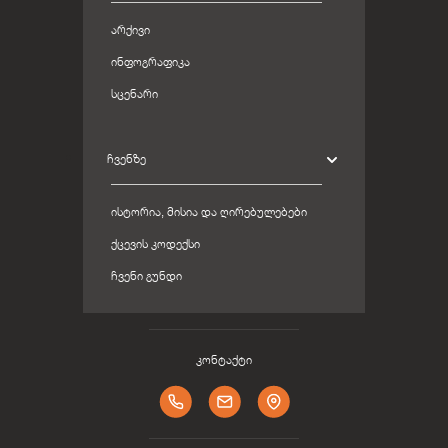
ᲐᲠᲥᲘᲕᲘ
ᲘᲜᲤᲝᲒᲠᲐᲤᲘᲙᲐ
ᲡᲪᲔᲜᲐᲠᲘ
ᲩᲕᲔᲜᲖᲔ
ᲘᲡᲢᲝᲠᲘᲐ, ᲛᲘᲡᲘᲐ ᲓᲐ ᲦᲘᲠᲔᲑᲣᲚᲔᲑᲔᲑᲘ
ᲥᲪᲔᲕᲘᲡ ᲙᲝᲓᲔᲥᲡᲘ
ᲩᲕᲔᲜᲘ ᲒᲣᲜᲓᲘ
კონტაქტი