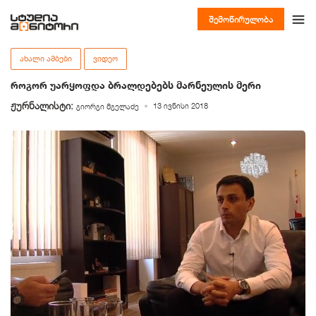
შემოწირულობა
ᲐᲮᲐᲚᲘ ᲐᲛᲑᲔᲑᲘ
ᲕᲘᲓᲔᲝ
როგორ უარყოფდა ბრალდებებს მარნეულის მერი
ჟურნალისტი:
13 ივნისი 2018
გიორგი მგელაძე