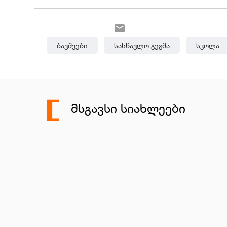
Ბავშვები
Სასწავლო Გეგმა
Სკოლა
ᲛᲡᲒᲐᲕᲡᲘ ᲡᲘᲐᲮᲚᲔᲔᲑᲘ