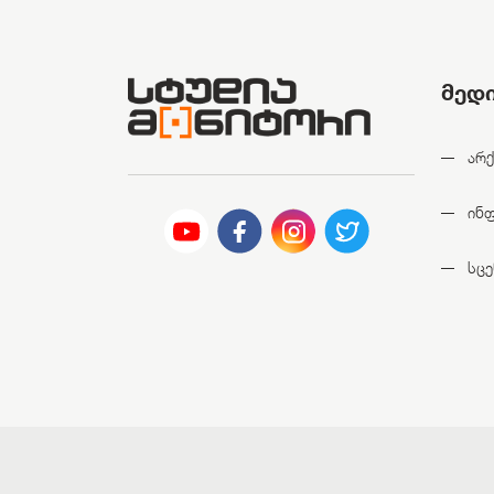
მედ
არქ
ინ
სცე