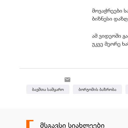
მოვაჭრეები ს
ბიზნესი დაზღ
ამ ვიდეოში გ
უკვე მეორე ხ
Ბავშთა Სამყარო
Ბორჯომის Ბაზრობა
ᲛᲡᲒᲐᲕᲡᲘ ᲡᲘᲐᲮᲚᲔᲔᲑᲘ