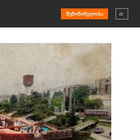
შემოწირულობა