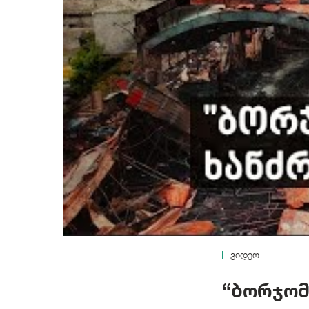
ვიდეო
“ბორჯომ