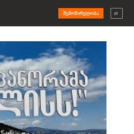
შემოწირულობა