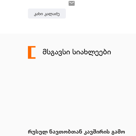
Კახი Კალაძე
ᲛᲡᲒᲐᲕᲡᲘ ᲡᲘᲐᲮᲚᲔᲔᲑᲘ
რუსულ ნავთობთან კავშირის გამო