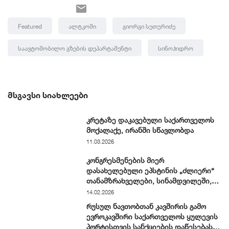
Featured
Ალტკომი
Გიორგი Სეთურიძე
Საავტომობილო Გზების Დეპარტამენტი
Სინოჰიდრო
ᲛᲡᲒᲐᲕᲡᲘ ᲡᲘᲐᲮᲚᲔᲔᲑᲘ
კრეტაზე დაკავებული საქართველოს
მოქალაქე, ირანში სწავლობდა
11.03.2026
კონგრესმენების მიერ
დასახელებული ეპსტინის „ძლიერი“
თანამზრახველები, სინამდვილეში,
ჩვეულებრივი ნიუ-იორკელები არიან
14.02.2026
რუსულ ნავთობთან კავშირის გამო
ევროკავშირი საქართველოს ყულევის
პორტისთვის სანქციების დაწესებას