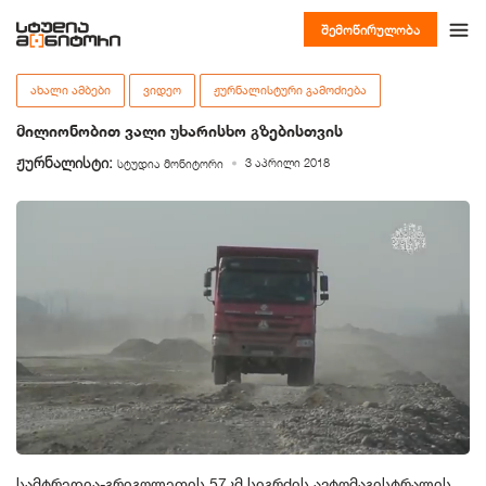
შემოწირულობა
ᲐᲮᲐᲚᲘ ᲐᲛᲑᲔᲑᲘ
ᲕᲘᲓᲔᲝ
ᲟᲣᲠᲜᲐᲚᲘᲡᲢᲣᲠᲘ ᲒᲐᲛᲝᲫᲘᲔᲑᲐ
მილიონობით ვალი უხარისხო გზებისთვის
ჟურნალისტი:
3 აპრილი 2018
სტუდია მონიტორი
სამტრედია-გრიგოლეთის 57კმ სიგრძის ავტომაგისტრალის