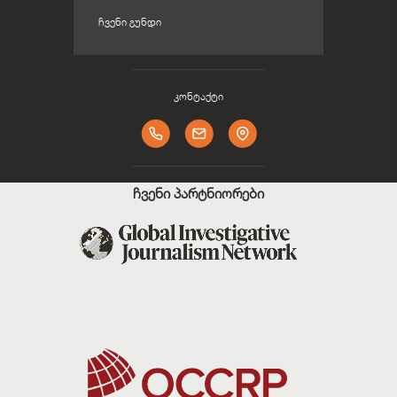
ᲩᲕᲔᲜᲘ ᲒᲣᲜᲓᲘ
კონტაქტი
ჩვენი პარტნიორები