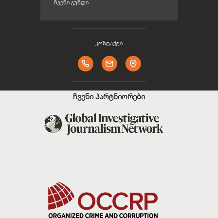
ᲩᲕᲔᲜᲘ ᲒᲣᲜᲓᲘ
კონტაქტი
ჩვენი პარტნიორები