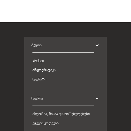
ᲛᲔᲓᲘᲐ
ᲐᲠᲥᲘᲕᲘ
ᲘᲜᲤᲝᲒᲠᲐᲤᲘᲙᲐ
ᲡᲪᲔᲜᲐᲠᲘ
ᲩᲕᲔᲜᲖᲔ
ᲘᲡᲢᲝᲠᲘᲐ, ᲛᲘᲡᲘᲐ ᲓᲐ ᲦᲘᲠᲔᲑᲣᲚᲔᲑᲔᲑᲘ
ᲥᲪᲔᲕᲘᲡ ᲙᲝᲓᲔᲥᲡᲘ