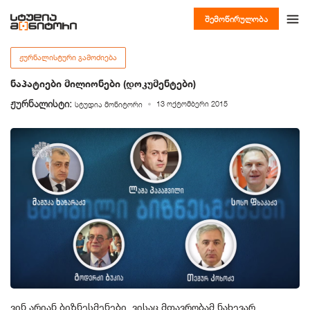
შემოწირულობა
ᲟᲣᲠᲜᲐᲚᲘᲡᲢᲣᲠᲘ ᲒᲐᲛᲝᲫᲘᲔᲑᲐ
ნაპატიები მილიონები (დოკუმენტები)
ჟურნალისტი:
13 ოქტომბერი 2015
სტუდია მონიტორი
ვინ არიან ბიზნესმენები, ვისაც მთავრობამ ნახევარ