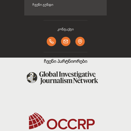
ᲩᲕᲔᲜᲘ ᲒᲣᲜᲓᲘ
კონტაქტი
ჩვენი პარტნიორები