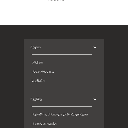
ᲛᲔᲓᲘᲐ
ᲐᲠᲥᲘᲕᲘ
ᲘᲜᲤᲝᲒᲠᲐᲤᲘᲙᲐ
ᲡᲪᲔᲜᲐᲠᲘ
ᲩᲕᲔᲜᲖᲔ
ᲘᲡᲢᲝᲠᲘᲐ, ᲛᲘᲡᲘᲐ ᲓᲐ ᲦᲘᲠᲔᲑᲣᲚᲔᲑᲔᲑᲘ
ᲥᲪᲔᲕᲘᲡ ᲙᲝᲓᲔᲥᲡᲘ