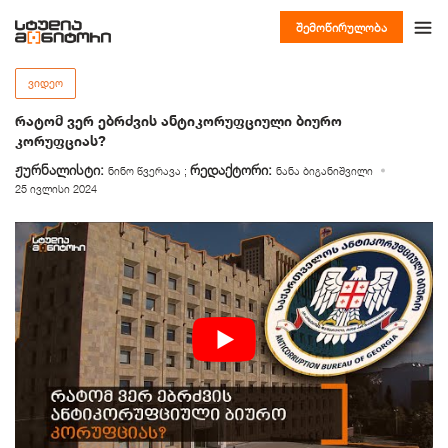
შემოწირულობა
ᲕᲘᲓᲔᲝ
რატომ ვერ ებრძვის ანტიკორუფციული ბიურო
კორუფციას?
ჟურნალისტი:
რედაქტორი:
ნინო წვერავა
;
ნანა ბიგანიშვილი
25 ივლისი 2024