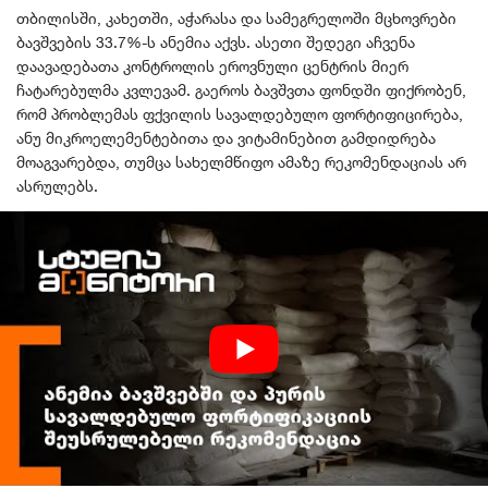
თბილისში, კახეთში, აჭარასა და სამეგრელოში მცხოვრები
ბავშვების 33.7%-ს ანემია აქვს. ასეთი შედეგი აჩვენა
დაავადებათა კონტროლის ეროვნული ცენტრის მიერ
ჩატარებულმა კვლევამ. გაეროს ბავშვთა ფონდში ფიქრობენ,
რომ პრობლემას ფქვილის სავალდებულო ფორტიფიცირება,
ანუ მიკროელემენტებითა და ვიტამინებით გამდიდრება
მოაგვარებდა
, თუმცა სახელმწიფო ამაზე რეკომენდაციას არ
ასრულებს.