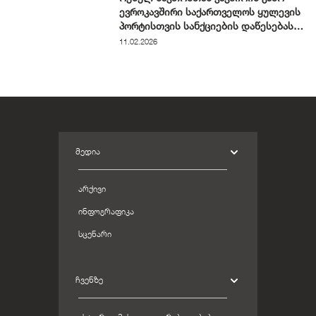
ევროკავშირი საქართველოს ყულევის
პორტისთვის სანქციების დაწესებას
განიხილავს
11.02.2026
ᲛᲔᲓᲘᲐ
ᲐᲠᲥᲘᲕᲘ
ᲘᲜᲤᲝᲒᲠᲐᲤᲘᲙᲐ
ᲡᲪᲔᲜᲐᲠᲘ
ᲩᲕᲔᲜᲖᲔ