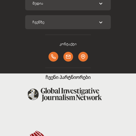
ᲛᲔᲓᲘᲐ
ᲩᲕᲔᲜᲖᲔ
კონტაქტი
ჩვენი პარტნიორები