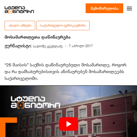
შემოწირულობა
ᲐᲮᲐᲚᲘ ᲐᲛᲑᲔᲑᲘ
ᲡᲐᲥᲐᲠᲗᲕᲔᲚᲝ-ᲔᲕᲠᲝᲙᲐᲕᲨᲘᲠᲘ
მოსამართლეთა დაწინაურება
ჟურნალისტი:
7 აპრილი 2017
სალომე ცეცხლაძე
“26 მაისის” საქმის დაწინაურებული მოსამართლე. როგორ
და რა დამსახურებისთვის აწინაურებენ მოსამართლეებს
საქართველოში.