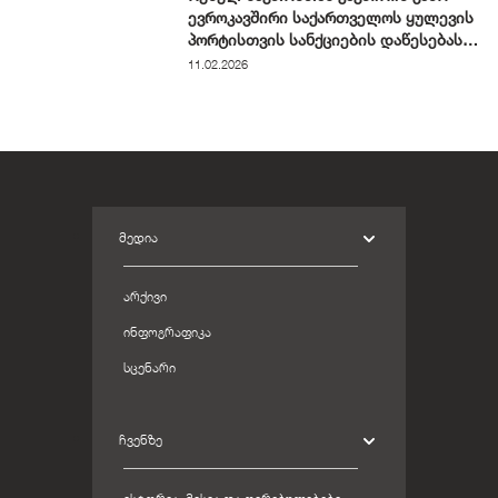
ევროკავშირი საქართველოს ყულევის
პორტისთვის სანქციების დაწესებას
განიხილავს
11.02.2026
ᲛᲔᲓᲘᲐ
ᲐᲠᲥᲘᲕᲘ
ᲘᲜᲤᲝᲒᲠᲐᲤᲘᲙᲐ
ᲡᲪᲔᲜᲐᲠᲘ
ᲩᲕᲔᲜᲖᲔ