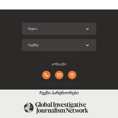
ᲛᲔᲓᲘᲐ
ᲩᲕᲔᲜᲖᲔ
კონტაქტი
ჩვენი პარტნიორები