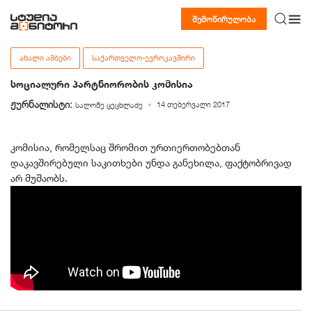
შემოწირულობა
ᲐᲮᲐᲚᲘ ᲐᲛᲑᲔᲑᲘ
ᲡᲐᲥᲐᲠᲗᲕᲔᲚᲝ-ᲔᲕᲠᲝᲙᲐᲕᲨᲘᲠᲘ
სოციალური პარტნიორობის კომისია
ჟურნალისტი:
14 თებერვალი 2017
სალომე ცეცხლაძე
კომისია, რომელსაც შრომით ურთიერთობებთან
დაკავშირებული საკითხები უნდა განეხილა, ფაქტობრივად
არ მუშაობს.