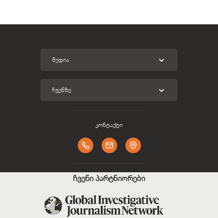
ᲛᲔᲓᲘᲐ
ᲩᲕᲔᲜᲖᲔ
კონტაქტი
ჩვენი პარტნიორები