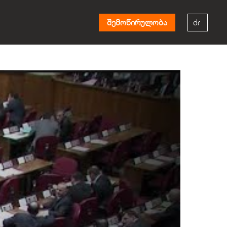
შემოწირულობა