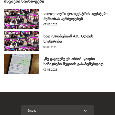
ᲛᲡᲒᲐᲕᲡᲘ ᲡᲘᲐᲮᲚᲔᲔᲑᲘ
თაღლითური ქოლცენტრის აგენტები
მუშაობას აგრძელებენ
07.08.2026
სად იკრიბებიან A.K. ჯგუფის
სკამერები
06.08.2026
„მე გავაუქმე ეს არხი“: ყალბი
საჩივრები მედიის გასაჩუმებლად
05.08.2026
ᲛᲔᲓᲘᲐ