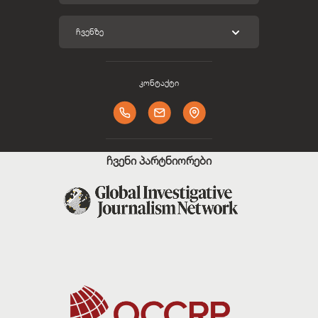
ᲩᲕᲔᲜᲖᲔ
კონტაქტი
ჩვენი პარტნიორები