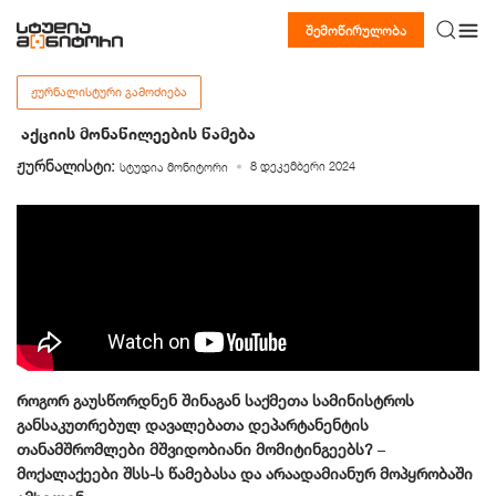
შემოწირულობა
ᲟᲣᲠᲜᲐᲚᲘᲡᲢᲣᲠᲘ ᲒᲐᲛᲝᲫᲘᲔᲑᲐ
აქციის მონაწილეების წამება
ჟურნალისტი:
8 დეკემბერი 2024
სტუდია მონიტორი
როგორ გაუსწორდნენ შინაგან საქმეთა სამინისტროს
განსაკუთრებულ დავალებათა დეპარტანენტის
თანამშრომლები მშვიდობიანი მომიტინგეებს?
–
მოქალაქეები შსს-ს წამებასა და არაადამიანურ მოპყრობაში