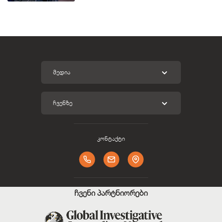
ᲛᲔᲓᲘᲐ
ᲩᲕᲔᲜᲖᲔ
კონტაქტი
ჩვენი პარტნიორები