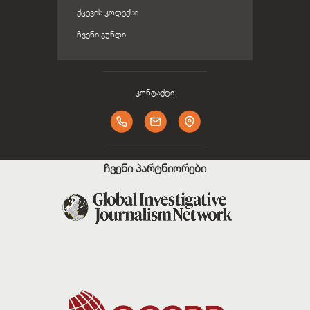
ᲥᲪᲔᲕᲘᲡ ᲙᲝᲓᲔᲥᲡᲘ
ᲩᲕᲔᲜᲘ ᲒᲣᲜᲓᲘ
კონტაქტი
ჩვენი პარტნიორები