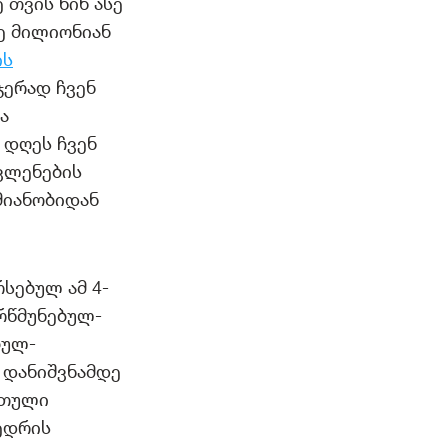
თვის წინ ასე
ზე მილიონიან
ის
ჯერად ჩვენ
ა
 დღეს ჩვენ
ავლენების
მიანობიდან
სებულ ამ 4-
რწმუნებულ-
ბულ-
 დანიშვნამდე
რთული
ედრის