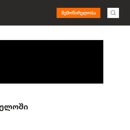
შემოწირულობა
ბულოში