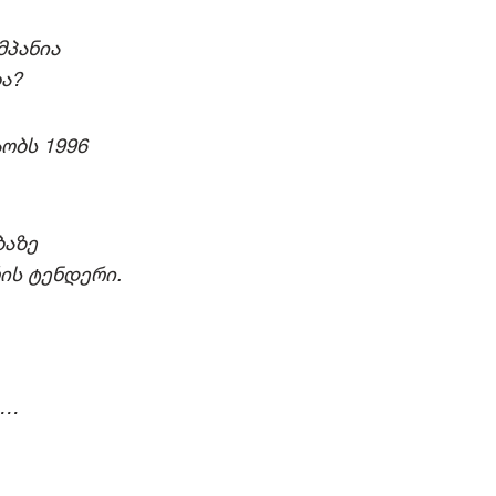
მპანია
ა?
აობს 1996
ბაზე
ის ტენდერი.
ი…