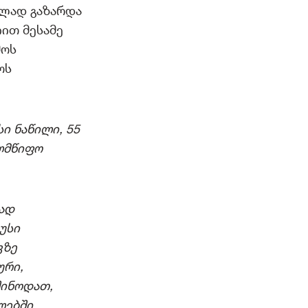
ულად გაზარდა
ით მესამე
მოს
ოს
ი ნაწილი, 55
ელმწიფო
ლად
უსი
ვზე
ური,
შინოდათ,
ლებში