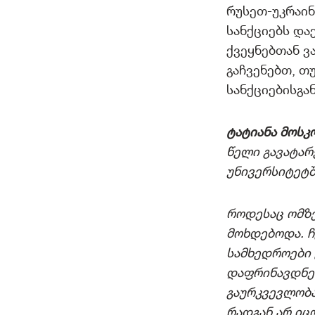
რუსეთ-უკრაინ
სანქციებს და
ქვეყნებთან ვ
გაჩვენებთ, თ
სანქციებისგა
ტატიანა მოსკ
წელი გავატარ
უნივერსიტეტ
როდესაც ომზე
მოხდებოდა. ჩ
სამხედროები 
დაფრინავდნენ
გაურკვევლობა
რადგან არ იც