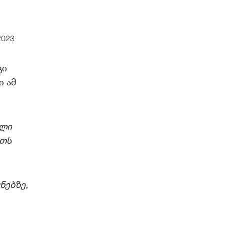
2023
გი
ი ამ
ული
ეთს
ნებზე,