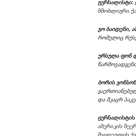
ჟურნალისტი:
მშობლიური ქა
ჯო ბაიდენი, ა
რომელიც რუს
ურსულა ფონ დ
წარმოვადგენთ
ბორის ჯონსონ
გაერთიანებულ
და მკაცრ პაკ
ჟურნალისტის
ამერიკის შეე
შვიდეულის ქვ